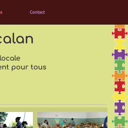
es
Contact
calan
locale
nt pour tous